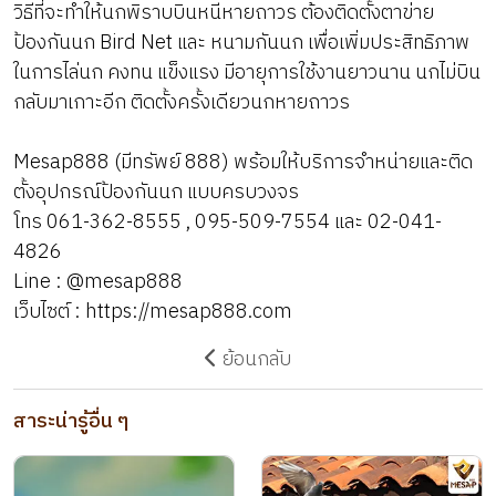
วิธีที่จะทำให้นกพิราบบินหนีหายถาวร ต้องติดตั้งตาข่าย
ป้องกันนก Bird Net และ หนามกันนก เพื่อเพิ่มประสิทธิภาพ
ในการไล่นก คงทน แข็งแรง มีอายุการใช้งานยาวนาน นกไม่บิน
กลับมาเกาะอีก ติดตั้งครั้งเดียวนกหายถาวร
Mesap888 (มีทรัพย์ 888) พร้อมให้บริการจำหน่ายและติด
ตั้งอุปกรณ์ป้องกันนก แบบครบวงจร
โทร 061-362-8555 , 095-509-7554 และ 02-041-
4826
Line :
@mesap888
เว็บไซต์ :
https://mesap888.com
ย้อนกลับ
สาระน่ารู้อื่น ๆ