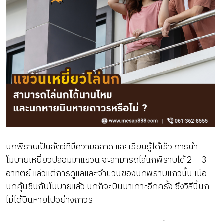
นกพิราบเป็นสัตว์ที่มีความฉลาด และเรียนรู้ได้เร็ว การนำ
โมบายเหยี่ยวปลอมมาแขวน จะสามารถไล่นกพิราบได้ 2 – 3
อาทิตย์ แล้วแต่การดูแลและจำนวนของนกพิราบแถวนั้น เมื่อ
นกคุ้นชินกับโมบายแล้ว นกก็จะบินมาเกาะอีกครั้ง ซึ่งวิธีนี้นก
ไม่ได้บินหายไปอย่างถาวร