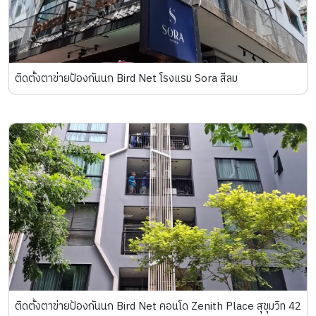
ติดตั้งตาข่ายป้องกันนก Bird Net โรงแรม Sora สีลม
ติดตั้งตาข่ายป้องกันนก Bird Net คอนโด Zenith Place สุขุมวิท 42