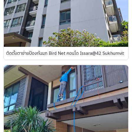
ติดตั้งตาข่ายป้องกันนก Bird Net คอนโด Issara@42 Sukhumvit