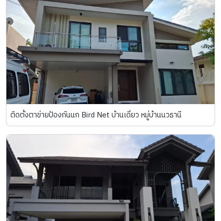
ติดตั้งตาข่ายป้องกันนก Bird Net บ้านเดี่ยว หมู่บ้านนวธานี