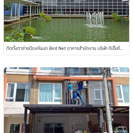
ติดตั้งตาข่ายป้องกันนก Bird Net อาคารสำนักงาน บริษัท ทีเอ็มที
สตีล จำกัด