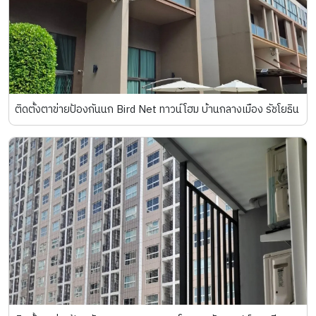
ติดตั้งตาข่ายป้องกันนก Bird Net ทาวน์โฮม บ้านกลางเมือง รัชโยธิน