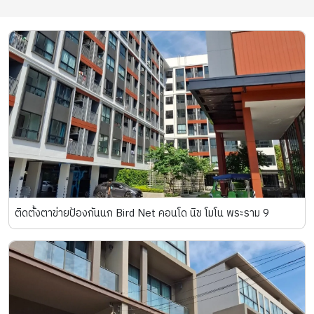
ติดตั้งตาข่ายป้องกันนก Bird Net คอนโด นิช โมโน พระราม 9