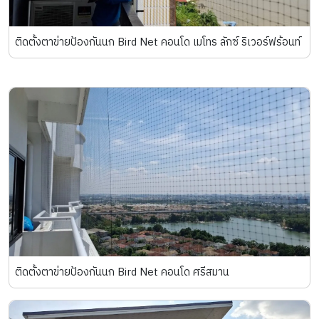
ติดตั้งตาข่ายป้องกันนก Bird Net คอนโด เมโทร ลักซ์ ริเวอร์ฟร้อนท์
ติดตั้งตาข่ายป้องกันนก Bird Net คอนโด ศรีสมาน