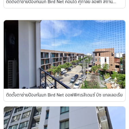
ติดตั้งตาข่ายป้องกันนก Bird Net คอนโด ศุภาลัย ลอฟท์ สถานี
ภาษีเจริญ
ติดตั้งตาข่ายป้องกันนก Bird Net ออฟฟิศเรสิเดนซ์ บิซ แกลเลอเรีย