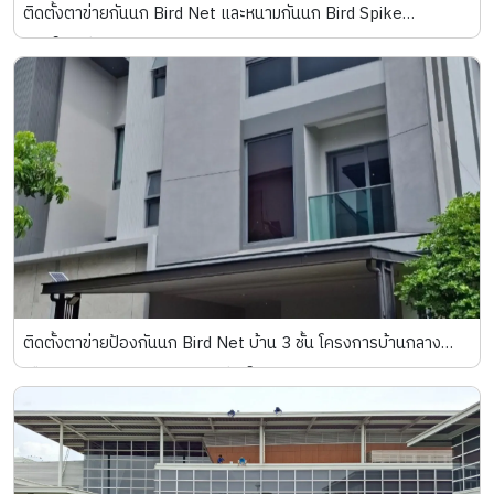
ติดตั้งตาข่ายกันนก Bird Net และหนามกันนก Bird Spike
คอนโดมิเนียม The Lanai Sathorn
ติดตั้งตาข่ายป้องกันนก Bird Net บ้าน 3 ชั้น โครงการบ้านกลาง
เมือง The Edition สาทร-สุขสวัสดิ์