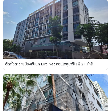
ติดตั้งตาข่ายป้องกันนก Bird Net คอนโดสุชารีไลฟ์ 2 หลักสี่